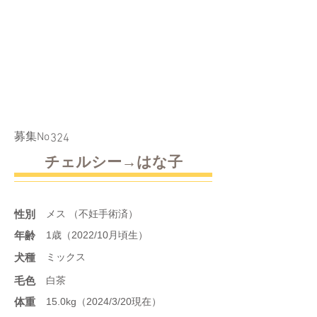
​募集No
324
チェルシー→はな子
性別
メス （不妊手術済）
年齢
1歳（2022/10月頃生）
​犬種
ミックス
​毛色
白茶
体重
15.0kg（2024/3/20現在）