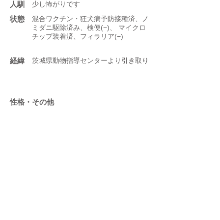
人馴
少し怖がりです
状態
混合ワクチン・狂犬病予防接種済、ノ
ミダニ駆除済み、検便(−)、 マイクロ
チップ装着済、フィラリア(−)
​経緯
茨城県動物指導センターより引き取り
性格・その他