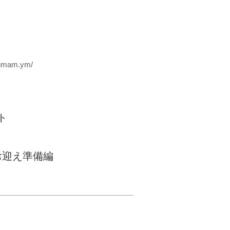
rimam.ym/
ト
お迎え準備編
© Inudasuke All rights
reserved.