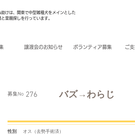
ぬ助けは、関東で中型雑種犬をメインとした
護と里親探しを行っています。
集
譲渡会のお知らせ
ボランティア募集
ご支
バズ→わらじ
276
​募集No
性別
オス（去勢手術済）