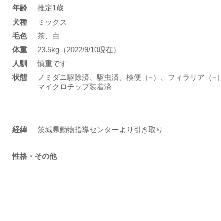
年齢
推定1歳
​犬種
ミックス
​毛色
茶、白
体重
23.5kg（2022/9/10現在）
人馴
慎重です
状態
ノミダニ駆除済、駆虫済、検便（−）、フィラリア（−
マイクロチップ装着済
​経緯
茨城県動物指導センターより引き取り
性格・その他