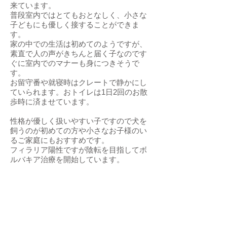
来ています。
普段室内ではとてもおとなしく、小さな
子どもにも優しく接することができま
す。
家の中での生活は初めてのようですが、
素直で人の声がきちんと届く子なのです
ぐに室内でのマナーも身につきそうで
す。
お留守番や就寝時はクレートで静かにし
ていられます。おトイレは1日2回のお散
歩時に済ませています。
性格が優しく扱いやすい子ですので犬を
飼うのが初めての方や小さなお子様のい
るご家庭にもおすすめです。
フィラリア陽性ですが陰転を目指してボ
ルバキア治療を開始しています。
日々の様子はインスタグラムに随時記し
ていますので是非ご覧下さい。
引き続き完全室内飼育で長時間のお留守
番がなく定期的なワクチン接種、ボルバ
キア治療継続などの健康管理、脱走・逸