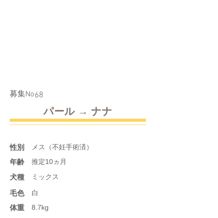
​募集No
68
パール → ナナ
性別
メス（不妊手術済）
年齢
推定10ヵ月
​犬種
ミックス
​毛色
白
体重
8.7kg