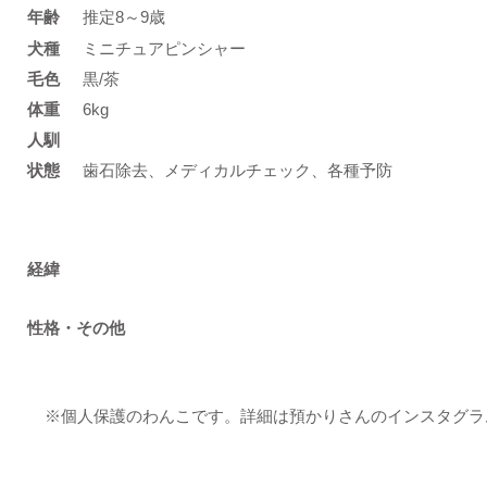
年齢
推定8～9歳
​犬種
ミニチュアピンシャー
​毛色
黒/茶
体重
6kg
人馴
状態
歯石除去、メディカルチェック、各種予防
​経緯
性格・その他
※個人保護のわんこです。詳細は預かりさんのインスタグラ