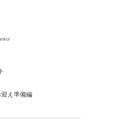
anko/
ト
お迎え準備編
© Inudasuke All rights
reserved.