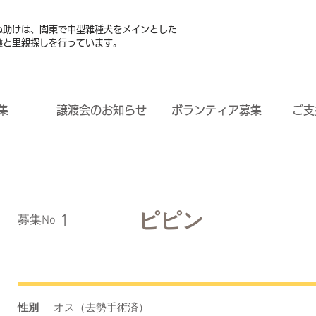
ぬ助けは、関東で中型雑種犬をメインとした
護と里親探しを行っています。
集
譲渡会のお知らせ
ボランティア募集
ご支
ピピン
1
​募集No
性別
オス（去勢手術済）