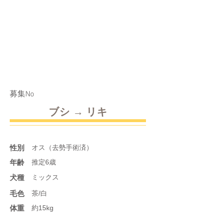
​募集No
ブシ → リキ
性別
オス（去勢手術済）
年齢
推定6歳
​犬種
ミックス
​毛色
茶/白
体重
約15kg