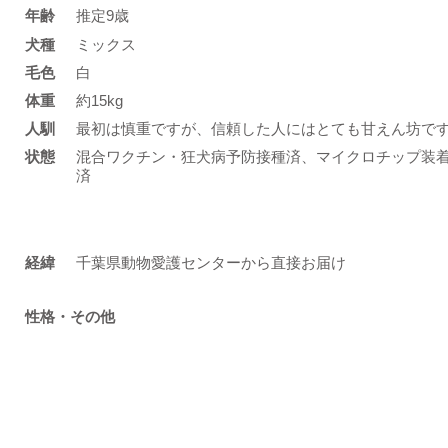
年齢
推定9歳
​犬種
ミックス
​毛色
白
体重
約15kg
人馴
最初は慎重ですが、信頼した人にはとても甘えん坊で
状態
混合ワクチン・狂犬病予防接種済、マイクロチップ装
済
​経緯
千葉県動物愛護センターから直接お届け
性格・その他