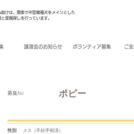
ぬ助けは、関東で中型雑種犬をメインとした
護と里親探しを行っています。
集
譲渡会のお知らせ
ボランティア募集
ご支
ポピー
​募集No
性別
メス（不妊手術済）