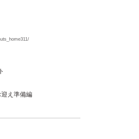
nuts_home311/
ト
お迎え準備編
© Inudasuke All rights
reserved.