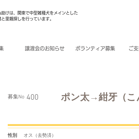
ぬ助けは、関東で中型雑種犬をメインとした
護と里親探しを行っています。
集
譲渡会のお知らせ
ボランティア募集
ご支
ポン太→紺牙（こ
400
​募集No
性別
オス（去勢済）