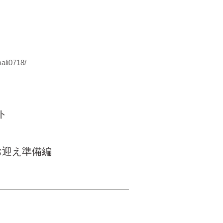
ali0718/
ト
お迎え準備編
© Inudasuke All rights
reserved.