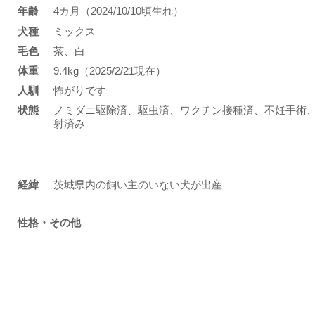
年齢
4カ月（2024/10/10頃生れ）
​犬種
ミックス
​毛色
茶、白
体重
9.4kg（2025/2/21現在）
人馴
怖がりです
状態
ノミダニ駆除済、駆虫済、ワクチン接種済、不妊手術
射済み
​経緯
茨城県内の飼い主のいない犬が出産
性格・その他