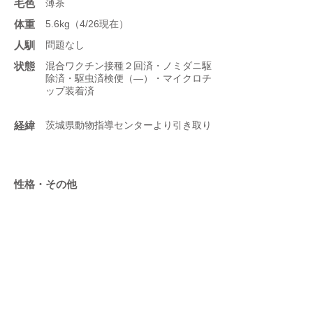
​毛色
薄茶
体重
5.6kg（4/26現在）
人馴
問題なし
状態
混合ワクチン接種２回済・ノミダニ駆
除済・駆虫済検便（―）・マイクロチ
ップ装着済
​経緯
茨城県動物指導センターより引き取り
性格・その他