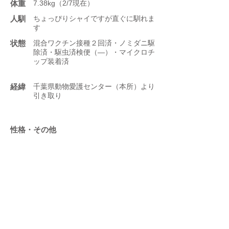
体重
7.38kg（2/7現在）
人馴
ちょっぴりシャイですが直ぐに馴れま
す
状態
混合ワクチン接種２回済・ノミダニ駆
除済・駆虫済検便（―）・マイクロチ
ップ装着済
​経緯
千葉県動物愛護センター（本所）より
引き取り
性格・その他