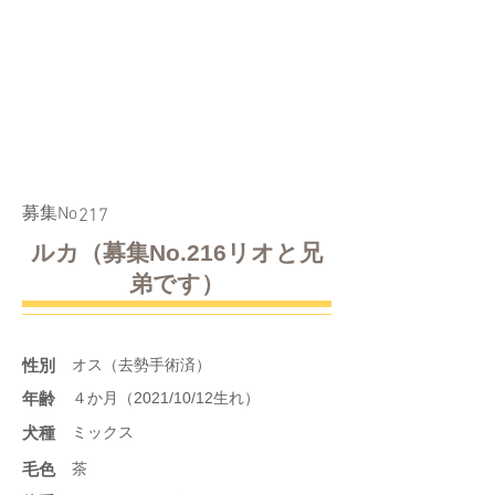
​募集No
217
ルカ（募集No.216リオと兄
弟です）
性別
オス（去勢手術済）
年齢
４か月（2021/10/12生れ）
​犬種
ミックス
​毛色
茶