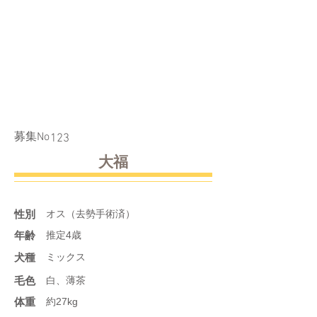
​募集No
123
大福
性別
オス（去勢手術済）
年齢
推定4歳
​犬種
ミックス
​毛色
白、薄茶
体重
約27kg