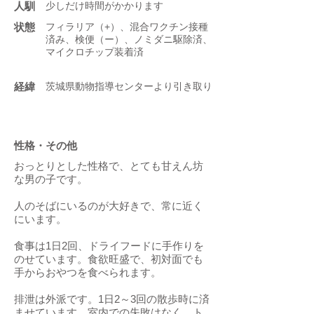
人馴
少しだけ時間がかかります
状態
フィラリア（+）、混合ワクチン接種
済み、検便（ー）、ノミダニ駆除済、
マイクロチップ装着済
​経緯
茨城県動物指導センターより引き取り
性格・その他
おっとりとした性格で、とても甘えん坊
な男の子です。
人のそばにいるのが大好きで、常に近く
にいます。
食事は1日2回、ドライフードに手作りを
のせています。食欲旺盛で、初対面でも
手からおやつを食べられます。
排泄は外派です。1日2～3回の散歩時に済
ませています。室内での失敗はなく、ト