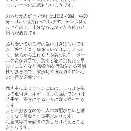
イレシーツの認識もないようです。
お散歩が大好きで現在は1日2～3回、各30
分～1時間程度行っています。テンポ良く
歩けるので、十分な散歩ができる体力と
腕力が必要です。
落ち着いている時は強い引きはないです
が、外で出会う猫を追いかけようとした
り、後ろから近付く人や急な動作、ボー
ルの音が苦手で、驚くと急に跳ねたり早
歩きになるなど 突発的な行動をとる可能
性があるので、散歩時の逸走防止に細心
の注意が必要です。
散歩中に出会うワンコには、しっぽを振
って近付きますが、押しの強いワンコは
苦手で、不安になると人に寄り添ってき
ます。
人が大好きなので、人の気配がないと淋
しくなり鼻なきする事があります。
宅急便等の来訪者に少しだけ吠えること
があります。