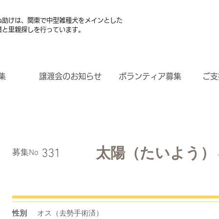
ぬ助けは、関東で中型雑種犬をメインとした
護と里親探しを行っています。
集
譲渡会のお知らせ
ボランティア募集
ご支
太陽（たいよう）
331
​募集No
性別
オス（去勢手術済）