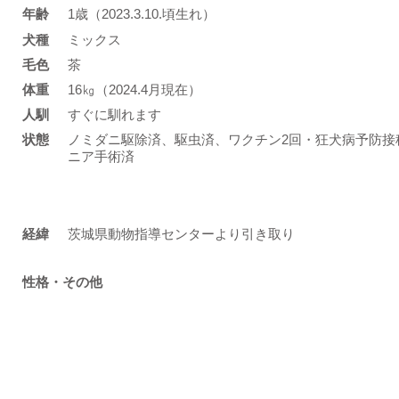
年齢
1歳（2023.3.10.頃生れ）
​犬種
ミックス
​毛色
茶
体重
16㎏（2024.4月現在）
人馴
すぐに馴れます
状態
ノミダニ駆除済、駆虫済、ワクチン2回・狂犬病予防接
ニア手術済
​経緯
茨城県動物指導センターより引き取り
性格・その他