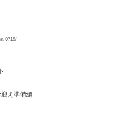
ali0718/
ト
お迎え準備編
© Inudasuke All rights
reserved.