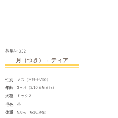
​募集No
332
月（つき）→ ティア
性別
メス（不妊手術済）
年齢
3ヶ月（3/10頃産まれ）
​犬種
ミックス
​毛色
茶
体重
5.8kg（6/16現在）