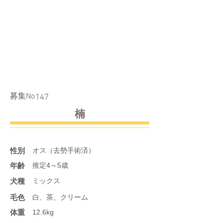
​募集No
147
楠
性別
オス（去勢手術済）
年齢
推定4～5歳
​犬種
ミックス
​毛色
白、茶、クリーム
体重
12.6kg