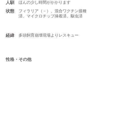
人馴
ほんの少し時間がかかります
状態
フィラリア（－）、混合ワクチン接種
済、マイクロチップ挿着済、駆虫済
​経緯
多頭飼育崩壊現場よりレスキュー
性格・その他