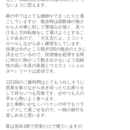
ないように思えます。
家の中ではとても物静かでまったりと過
ごしていますが、散歩時は経験値の無さ
から人や車に対して警戒心が強く、見つ
けると方向転換をして避けようとするこ
とがあるので、「大丈夫だよ」とコント
ロールしながら歩く練習をしています。
排泄は今のところ朝夕2回の散歩のときに
済ませているので、排泄物を処理する間
に何かに怖がって動き出さないよう信頼
性の高い犬具の装着とウエスト（ショル
ダー）リードは必須です。
1日2回のご飯時間はとてもうれしそうに
尻尾を振りながら歩き回ったりお座りを
して待ちいつも完食です。おやつも人の
手から勢いよく食べます。
また車酔いがなくバリケンの中でもリラ
ックスして過ごせるので、一緒の旅行を
楽しめると思います。
夜は現在1階で空美だけで寝ていますが、