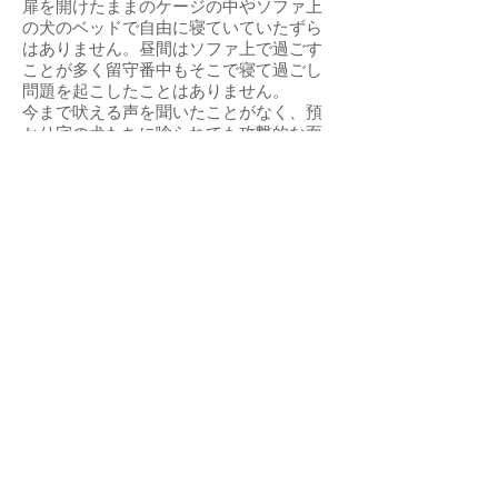
扉を開けたままのケージの中やソファ上
の犬のベッドで自由に寝ていていたずら
はありません。昼間はソファ上で過ごす
ことが多く留守番中もそこで寝て過ごし
問題を起こしたことはありません。
今まで吠える声を聞いたことがなく、預
かり宅の犬たちに唸られても攻撃的な面
を見せていません。人が真横に座ったり
寝たりしても嫌がらず、傍で触れられな
がら寝ています。人馴れはあともう1歩と
いうところですが人を受け入れることは
できている状況です。
空美の乳房を見ると今まで何回か出産を
したことがわかります。自分の身を削っ
て子供を大切に育てたであろう空美が、
今度は自身が大切にされる番だと願わず
にはいられません。行動的にじゃれて遊
んだり飼い主につきまとったりはしませ
んが、犬特有の「そこに居るだけで幸せ
な気持ちになる」という存在そのものの
空美です。
空美の日々の生活、散歩の様子、可愛ら
しいしぐさなどをブログとインスタグラ