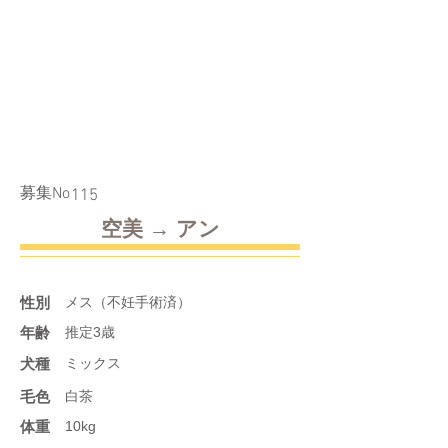
​募集No
115
空美 → アン
性別
メス（不妊手術済）
年齢
推定3歳
​犬種
ミックス
​毛色
白茶
体重
10kg