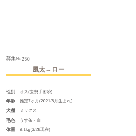
​募集No
250
風太→ロー
性別
オス(去勢手術済)
年齢
推定7ヶ月(2021/8月生まれ)
​犬種
ミックス
​毛色
うす茶・白
体重
9.1kg(3/28現在)