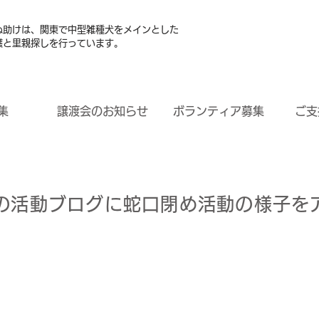
ぬ助けは、関東で中型雑種犬をメインとした
護と里親探しを行っています。
集
譲渡会のお知らせ
ボランティア募集
ご支
の活動ブログに蛇口閉め活動の様子を