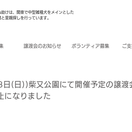
ぬ助けは、関東で中型雑種犬をメインとした
護と里親探しを行っています。
集
譲渡会のお知らせ
ボランティア募集
ご支
月8日(日))柴又公園にて開催予定の譲
止になりました