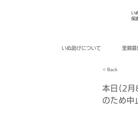
い
保
いぬ助けについて
里親募
< Back
本日(2
のため中