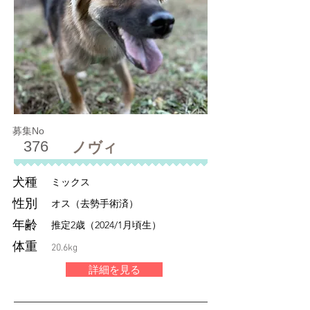
募集No
376
ノヴィ
犬種
ミックス
性別
オス（去勢手術済）
年齢
推定2歳（2024/1月頃生）
体重
20.6kg
詳細を見る