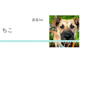
435
募集No
ちこ
犬種
ミックス
性別
オス（去勢手術済み）
年齢
推定4歳（2022/3頃生れ）
体重
26ｋｇ（1/18測定）
詳細を見る
436
募集No
楽(がく)