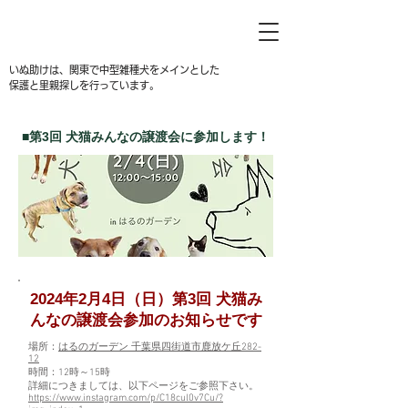
いぬ助けは、関東で中型雑種犬をメインとした
保護と里親探しを行っています。
​■第3回 犬猫みんなの譲渡会に参加します！
2024年2月4日（日）第3回 犬猫み
んなの譲渡会参加のお知らせです
場所：
はるのガーデン 千葉県四街道市鹿放ケ丘282-
12
時間：12時～15時
​詳細につきましては、以下ページをご参照下さい。
https://www.instagram.com/p/C18cul0v7Cu/?